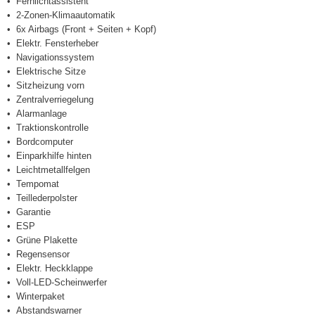
Fernlichtassistent
2-Zonen-Klimaautomatik
6x Airbags (Front + Seiten + Kopf)
Elektr. Fensterheber
Navigationssystem
Elektrische Sitze
Sitzheizung vorn
Zentralverriegelung
Alarmanlage
Traktionskontrolle
Bordcomputer
Einparkhilfe hinten
Leichtmetallfelgen
Tempomat
Teillederpolster
Garantie
ESP
Grüne Plakette
Regensensor
Elektr. Heckklappe
Voll-LED-Scheinwerfer
Winterpaket
Abstandswarner