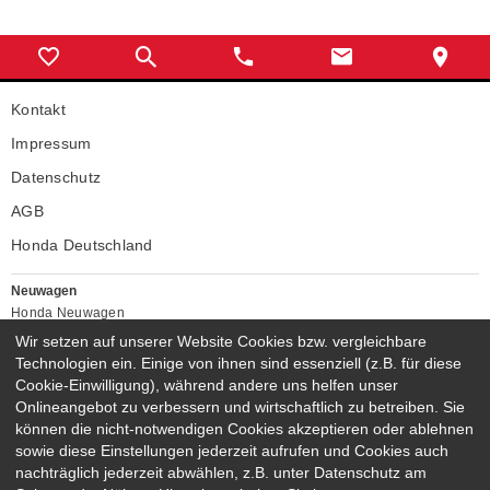
Kontakt
Impressum
Datenschutz
AGB
Honda Deutschland
Neuwagen
Honda Neuwagen
Wir setzen auf unserer Website Cookies bzw. vergleichbare
Gebrauchtwagen
Technologien ein. Einige von ihnen sind essenziell (z.B. für diese
Honda Gebrauchtwagen
Cookie-Einwilligung), während andere uns helfen unser
Honda Vorführwagen
Onlineangebot zu verbessern und wirtschaftlich zu betreiben. Sie
Gesamtbestand
können die nicht-notwendigen Cookies akzeptieren oder ablehnen
NEUWAGENMODELLE
sowie diese Einstellungen jederzeit aufrufen und Cookies auch
nachträglich jederzeit abwählen, z.B. unter Datenschutz am
HONDA NSX
HONDA JAZZ E:HEV