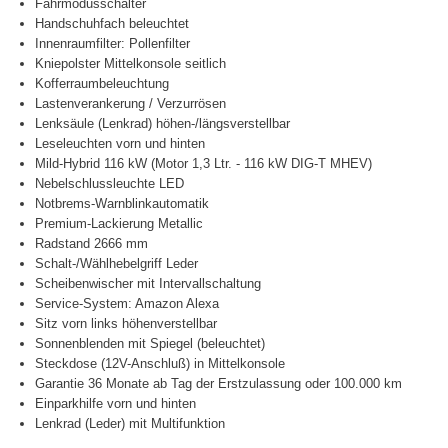
Fahrmodusschalter
Handschuhfach beleuchtet
Innenraumfilter: Pollenfilter
Kniepolster Mittelkonsole seitlich
Kofferraumbeleuchtung
Lastenverankerung / Verzurrösen
Lenksäule (Lenkrad) höhen-/längsverstellbar
Leseleuchten vorn und hinten
Mild-Hybrid 116 kW (Motor 1,3 Ltr. - 116 kW DIG-T MHEV)
Nebelschlussleuchte LED
Notbrems-Warnblinkautomatik
Premium-Lackierung Metallic
Radstand 2666 mm
Schalt-/Wählhebelgriff Leder
Scheibenwischer mit Intervallschaltung
Service-System: Amazon Alexa
Sitz vorn links höhenverstellbar
Sonnenblenden mit Spiegel (beleuchtet)
Steckdose (12V-Anschluß) in Mittelkonsole
Garantie 36 Monate ab Tag der Erstzulassung oder 100.000 km
Einparkhilfe vorn und hinten
Lenkrad (Leder) mit Multifunktion