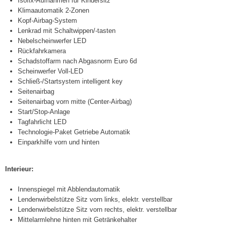
Isofix-Aufnahmen für Kindersitz
Klimaautomatik 2-Zonen
Kopf-Airbag-System
Lenkrad mit Schaltwippen/-tasten
Nebelscheinwerfer LED
Rückfahrkamera
Schadstoffarm nach Abgasnorm Euro 6d
Scheinwerfer Voll-LED
Schließ-/Startsystem intelligent key
Seitenairbag
Seitenairbag vorn mitte (Center-Airbag)
Start/Stop-Anlage
Tagfahrlicht LED
Technologie-Paket Getriebe Automatik
Einparkhilfe vorn und hinten
Interieur:
Innenspiegel mit Abblendautomatik
Lendenwirbelstütze Sitz vorn links, elektr. verstellbar
Lendenwirbelstütze Sitz vorn rechts, elektr. verstellbar
Mittelarmlehne hinten mit Getränkehalter