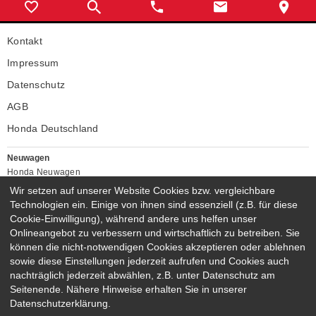
Kontakt
Impressum
Datenschutz
AGB
Honda Deutschland
Neuwagen
Honda Neuwagen
Wir setzen auf unserer Website Cookies bzw. vergleichbare
Gebrauchtwagen
Technologien ein. Einige von ihnen sind essenziell (z.B. für diese
Honda Gebrauchtwagen
Cookie-Einwilligung), während andere uns helfen unser
Honda Vorführwagen
Onlineangebot zu verbessern und wirtschaftlich zu betreiben. Sie
Gesamtbestand
können die nicht-notwendigen Cookies akzeptieren oder ablehnen
NEUWAGENMODELLE
sowie diese Einstellungen jederzeit aufrufen und Cookies auch
nachträglich jederzeit abwählen, z.B. unter Datenschutz am
HONDA NSX
HONDA JAZZ E:HEV
Seitenende. Nähere Hinweise erhalten Sie in unserer
HONDA CIVIC E:HEV
HONDA PRELUDE E:HEV
Datenschutzerklärung.
HONDA HR-V E:HEV
HONDA ZR-V E:HEV