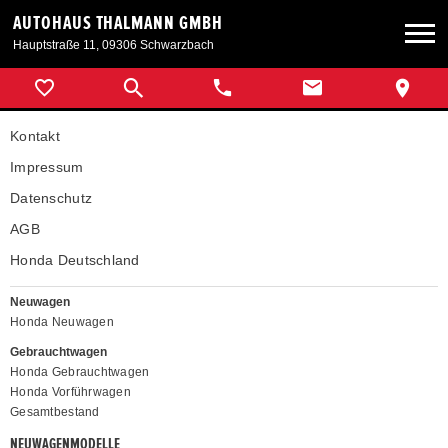
AUTOHAUS THALMANN GMBH
Hauptstraße 11, 09306 Schwarzbach
Neuwagen
Kontakt
Gebrauchtwagen
Impressum
Datenschutz
Angebote
AGB
Honda Deutschland
Service & Zubehör
Neuwagen
Honda Neuwagen
Unser Autohaus
Gebrauchtwagen
Honda Gebrauchtwagen
Honda Vorführwagen
Gesamtbestand
NEUWAGENMODELLE